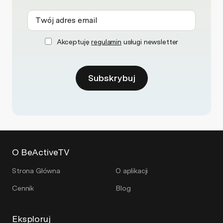
Akceptuję
regulamin
usługi newsletter
Subskrybuj
O BeActiveTV
Strona Główna
O aplikacji
Cennik
Blog
Eksploruj