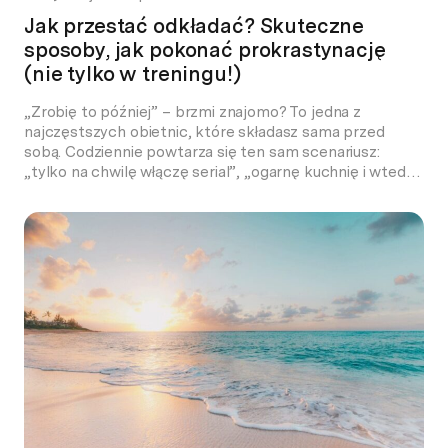
Jak przestać odkładać? Skuteczne
sposoby, jak pokonać prokrastynację
(nie tylko w treningu!)
„Zrobię to później” – brzmi znajomo? To jedna z
najczęstszych obietnic, które składasz sama przed
sobą. Codziennie powtarza się ten sam scenariusz:
„tylko na chwilę włączę serial”, „ogarnę kuchnię i wtedy
zabiorę się za to, co powinnam”, „jednak zrobię to jutro,
bo dziś mam za dużo na głowie”. I tak, dzień po dniu,
odkładasz na […]