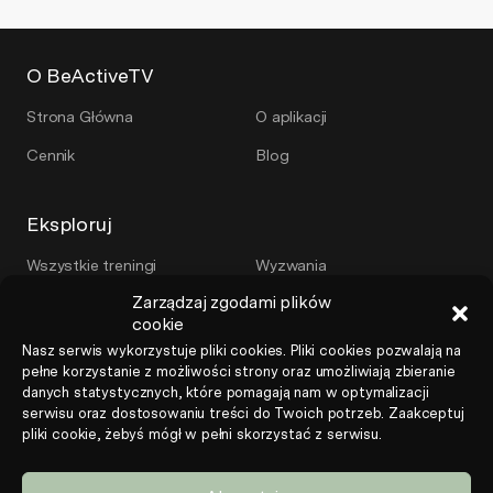
O BeActiveTV
Strona Główna
O aplikacji
Cennik
Blog
Eksploruj
Wszystkie treningi
Wyzwania
Zarządzaj zgodami plików
Plany treningowe
Serie
cookie
Trenerzy
Nasz serwis wykorzystuje pliki cookies. Pliki cookies pozwalają na
pełne korzystanie z możliwości strony oraz umożliwiają zbieranie
danych statystycznych, które pomagają nam w optymalizacji
Więcej
serwisu oraz dostosowaniu treści do Twoich potrzeb. Zaakceptuj
pliki cookie, żebyś mógł w pełni skorzystać z serwisu.
Program poleceń
Regulamin