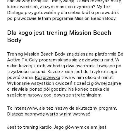
nad wewnętrzną siłą i motywacją. Zanim rozłożysz matę
lubisz wiedzieć, z czym masz do czynienia? My też.
Dlatego przygotowaliśmy dla ciebie krótki przewodnik
po prawdziwie letnim programie Mission Beach Body.
Dla kogo jest trening Mission Beach
Body
Trening
Mission Beach Body
znajdziesz na platformie Be
Active TV. Cały program składa się z dziewięciu rund. W
skład każdej z nich wchodzą dwa ćwiczenia trwające po
trzydzieści sekund. Każde z nich jest do trzykrotnego
powtórzenia.
Rozgrzewka
trwa w nim około 6 minut.
Wykonanie wszystkich ćwiczeń z części głównej zajmie
ci niewiele ponad pół godziny. Na koniec czeka cię
sześciominutowy cool down ze stretchingiem.
To intensywny, ale też niezwykle skuteczny program.
Dlatego naprawdę warto w nim wytrwać!
Jest to trening
kardio
. Jego głównym celem jest