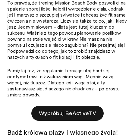
To prawda, że trening Mission Beach Body pozwoli ci na
spalenie sporej ilości kalorii i wyrzeźbienie ciała. Jednak
jeśli marzysz o szczupłej sylwetce i chcesz
żyć fit
same
ćwiczenia nie wystarczą. Liczy się także to co, jak i kiedy
jesz. Jednym słowem – dieta jest tutaj kluczem do
sukcesu. Właśnie z tego powodu planowanie posiłków
powinno na stałe wejść ci w krew. Nie masz na nie
pomysłu i czujesz się nieco zagubiona? Nie przejmuj się!
Podpowiedzi co do tego, jak to zrobić znajdziesz w
naszych artykułach o
fit kolacji
i
fit obiedzie.
Pamiętaj też, że regularnie trenując ufaj bardziej
centymetrowi, niż wskazaniom wagi. Mięśnie ważą
więcej, niż tłuszcz. Dlatego jeśli waga stoi, a ty
zastanawiasz się,
dlaczego nie chudniesz
– po prostu
zmierz obwody.
Wypróbuj BeActiveTV
Bądź królową plaży i własnego życia!