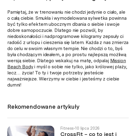
Pamiętaj, że w trenowaniu nie chodzi jedynie o ciało, ale
o całą ciebie. Smukła i wymodelowana sylwetka powinna
być tylko efektem ubocznym dbania o siebie i swoje
dobre samopoczucie. Dlatego nie pozwól, by
niedoskonałości i nadprogramowe kilogramy zepsuły ci
radość z urlopu i cieszenia się latem. Każda z nas zmierza
do celu w swoim własnym tempie. Nie chodzi o to, byś
była chodzącym ideałem, a po prostu najlepszą możliwą
wersją siebie. Dlatego wskakuj na matę, odpalaj
Mission
Beach Body
i myśl o sobie nie tylko, jako królowej plaży,
lecz… życia! To ty i twoje potrzeby jesteście
najważniejsze. Wierzymy w ciebie i jesteśmy z ciebie
dumni!
Rekomendowane artykuły
Fitness
•
10 lipca 2026
CrossFit – co to jest i