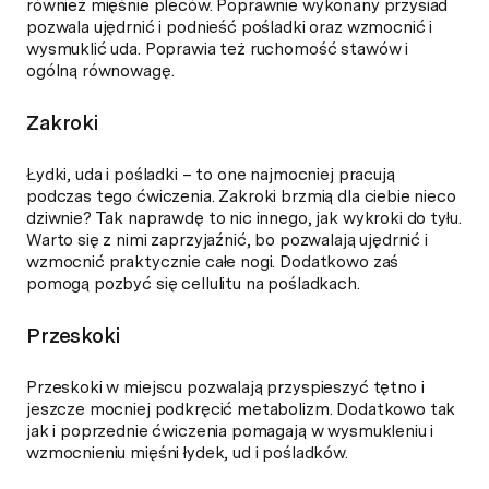
również mięśnie pleców. Poprawnie wykonany przysiad
pozwala ujędrnić i podnieść pośladki oraz wzmocnić i
wysmuklić uda. Poprawia też ruchomość stawów i
ogólną równowagę.
Zakroki
Łydki, uda i pośladki – to one najmocniej pracują
podczas tego ćwiczenia. Zakroki brzmią dla ciebie nieco
dziwnie? Tak naprawdę to nic innego, jak wykroki do tyłu.
Warto się z nimi zaprzyjaźnić, bo pozwalają ujędrnić i
wzmocnić praktycznie całe nogi. Dodatkowo zaś
pomogą pozbyć się cellulitu na pośladkach.
Przeskoki
Przeskoki w miejscu pozwalają przyspieszyć tętno i
jeszcze mocniej podkręcić metabolizm. Dodatkowo tak
jak i poprzednie ćwiczenia pomagają w wysmukleniu i
wzmocnieniu mięśni łydek, ud i pośladków.