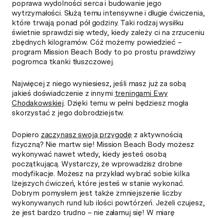
poprawa wydolności serca i budowanie jego
wytrzymałości. Służą temu intensywne i długie ćwiczenia,
które trwają ponad pół godziny. Taki rodzaj wysiłku
świetnie sprawdzi się wtedy, kiedy zależy ci na zrzuceniu
zbędnych kilogramów. Cóż możemy powiedzieć –
program Mission Beach Body to po prostu prawdziwy
pogromca tkanki tłuszczowej.
Najwięcej z niego wyniesiesz, jeśli masz już za sobą
jakieś doświadczenie z innymi
treningami Ewy
Chodakowskiej
. Dzięki temu w pełni będziesz mogła
skorzystać z jego dobrodziejstw.
Dopiero
zaczynasz swoją przygodę
z aktywnością
fizyczną? Nie martw się! Mission Beach Body możesz
wykonywać nawet wtedy, kiedy jesteś osobą
początkującą. Wystarczy, że wprowadzisz drobne
modyfikacje. Możesz na przykład wybrać sobie kilka
lżejszych ćwiczeń, które jesteś w stanie wykonać.
Dobrym pomysłem jest także zmniejszenie liczby
wykonywanych rund lub ilości powtórzeń. Jeżeli czujesz,
że jest bardzo trudno – nie załamuj się! W miarę