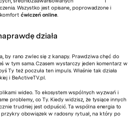
ątkujących, średniozaawansowanych i
zenia. Wszystko jest opisane, poprowadzone i
 komfort
ćwiczeń online
.
 naprawdę działa
a, by rano zwlec się z kanapy. Prawdziwa chęć do
esteś w tym sama. Czasem wystarczy jeden komentarz w
żebyś Ty też poczuła ten impuls. Właśnie tak działa
j i BeActiveTV.pl.
plikami wideo. To ekosystem wspólnych wyzwań i
ame problemy, co Ty. Kiedy widzisz, że tysiące innych
nie trudniej jest odpuścić. Ta wspólna energia to
 przykry obowiązek w radosny rytuał, na który po