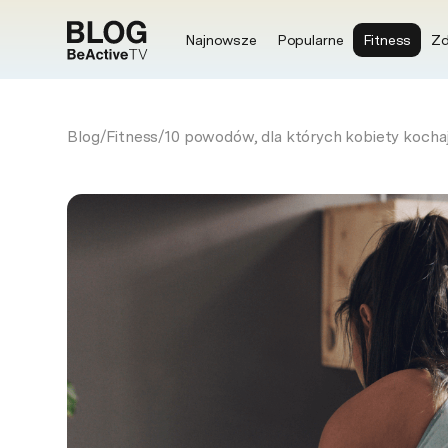
Najnowsze
Popularne
Fitness
Zd
Blog
/
Fitness
/
10 powodów, dla których kobiety kochaj