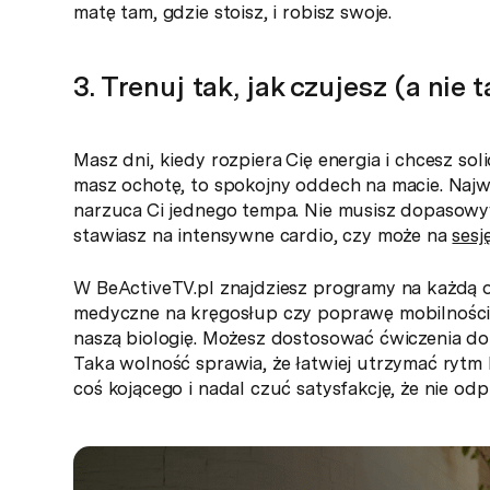
matę tam, gdzie stoisz, i robisz swoje.
3. Trenuj tak, jak czujesz (a nie 
Masz dni, kiedy rozpiera Cię energia i chcesz sol
masz ochotę, to spokojny oddech na macie. Najw
narzuca Ci jednego tempa. Nie musisz dopasowyw
stawiasz na intensywne cardio, czy może na
sesję
W BeActiveTV.pl znajdziesz programy na każdą ok
medyczne na kręgosłup czy poprawę mobilności
naszą biologię. Możesz dostosować ćwiczenia d
Taka wolność sprawia, że łatwiej utrzymać rytm b
coś kojącego i nadal czuć satysfakcję, że nie odp