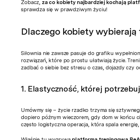
Zobacz,
za co kobiety najbardziej kochają pla
sprawdza się w prawdziwym życiu!
Dlaczego kobiety wybierają t
Siłownia nie zawsze pasuje do grafiku wypełni
rozwiązań, które po prostu ułatwiają życie. Tren
zadbać o siebie bez stresu o czas, dojazdy czy o
1. Elastyczność, której potrzebu
Umówmy się – życie rzadko trzyma się sztywneg
dopiero późnym wieczorem, gdy dom w końcu cich
często logistyczna operacja, która spala energię,
Właśnie tu wygrywa
platforma treningowa Be