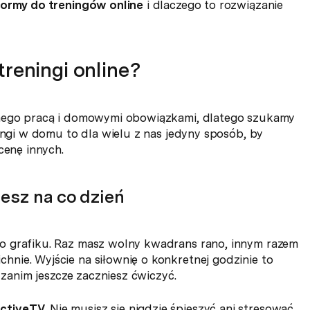
tformy do treningów online
i dlaczego to rozwiązanie
reningi online?
onego pracą i domowymi obowiązkami, dlatego szukamy
ingi w domu to dla wielu z nas jedyny sposób, by
cenę innych.
jesz na co dzień
o grafiku. Raz masz wolny kwadrans rano, innym razem
nie. Wyjście na siłownię o konkretnej godzinie to
 zanim jeszcze zaczniesz ćwiczyć.
ActiveTV
. Nie musisz się nigdzie śpieszyć ani stresować