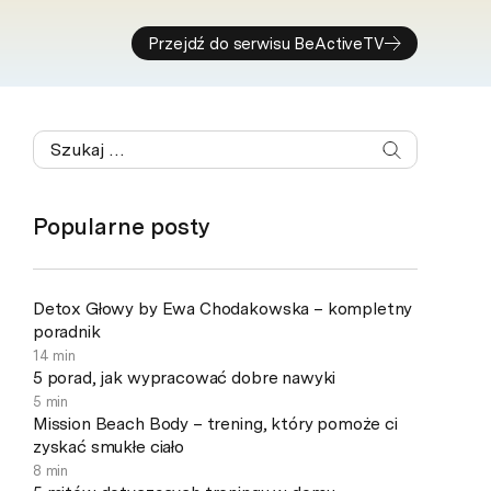
Przejdź do serwisu BeActiveTV
Popularne posty
Detox Głowy by Ewa Chodakowska – kompletny
poradnik
14 min
5 porad, jak wypracować dobre nawyki
5 min
Mission Beach Body – trening, który pomoże ci
zyskać smukłe ciało
8 min