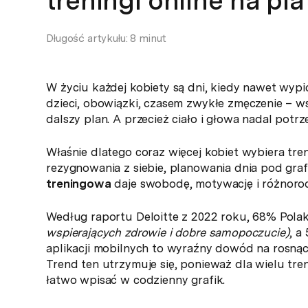
treningi online na pl
Długość artykułu: 8 minut
W życiu każdej kobiety są dni, kiedy nawet wypi
dzieci, obowiązki, czasem zwykłe zmęczenie – w
dalszy plan. A przecież ciało i głowa nadal pot
Właśnie dlatego coraz więcej kobiet wybiera tre
rezygnowania z siebie, planowania dnia pod gra
treningowa
daje swobodę, motywację i różnorod
Według raportu Deloitte z 2022 roku, 68% Polak
wspierających zdrowie i dobre samopoczucie)
, a
aplikacji mobilnych to wyraźny dowód na rosnąc
Trend ten utrzymuje się, ponieważ dla wielu tren
łatwo wpisać w codzienny grafik.