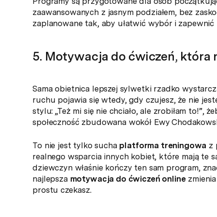
Programy są przygotowane dla osób pocz
zaawansowanych z jasnym podziałem, bez zaskoc
zaplanowane tak, aby ułatwić wybór i zapewnić
5. Motywacja do ćwiczeń, która
Sama obietnica lepszej sylwetki rzadko wystarcz
ruchu pojawia się wtedy, gdy czujesz, że nie j
stylu: „Też mi się nie chciało, ale zrobiłam to!”, 
społeczność zbudowana wokół Ewy Chodakowskie
To nie jest tylko sucha
platforma treningowa
z 
realnego wsparcia innych kobiet, które mają te s
dziewczyn właśnie kończy ten sam program, znacz
najlepsza
motywacja do ćwiczeń online
zmienia
prostu czekasz.