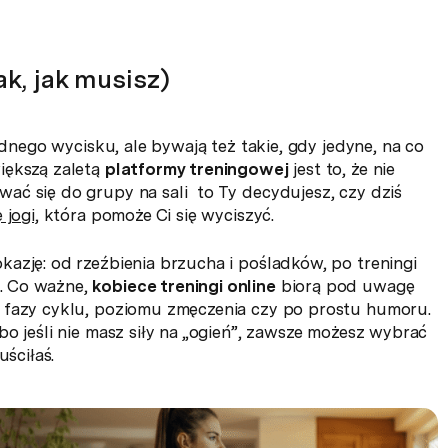
tak, jak musisz)
idnego wycisku, ale bywają też takie, gdy jedyne, na co
iększą zaletą
platformy treningowej
jest to, że nie
ać się do grupy na sali to Ty decydujesz, czy dziś
 jogi,
która pomoże Ci się wyciszyć.
azję: od rzeźbienia brzucha i pośladków, po treningi
. Co ważne,
kobiece treningi online
biorą pod uwagę
o fazy cyklu, poziomu zmęczenia czy po prostu humoru.
o jeśli nie masz siły na „ogień”, zawsze możesz wybrać
uściłaś.