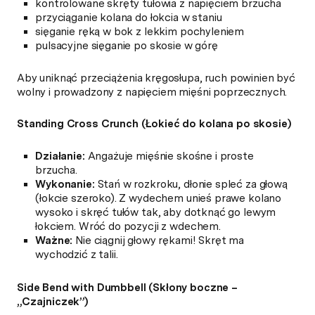
kontrolowane skręty tułowia z napięciem brzucha
przyciąganie kolana do łokcia w staniu
sięganie ręką w bok z lekkim pochyleniem
pulsacyjne sięganie po skosie w górę
Aby uniknąć przeciążenia kręgosłupa, ruch powinien być
wolny i prowadzony z napięciem mięśni poprzecznych.
Standing Cross Crunch (Łokieć do kolana po skosie)
Działanie:
Angażuje mięśnie skośne i proste
brzucha.
Wykonanie:
Stań w rozkroku, dłonie spleć za głową
(łokcie szeroko). Z wydechem unieś prawe kolano
wysoko i skręć tułów tak, aby dotknąć go lewym
łokciem. Wróć do pozycji z wdechem.
Ważne:
Nie ciągnij głowy rękami! Skręt ma
wychodzić z talii.
Side Bend with Dumbbell (Skłony boczne –
„Czajniczek”)