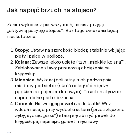
Jak napiąć brzuch na stojąco?
Zanim wykonasz pierwszy ruch, musisz przyjąć
„aktywną pozycję stojącą”. Bez tego ćwiczenia będą
nieskuteczne.
Stopy:
Ustaw na szerokość bioder, stabilnie wbijając
pięty i palce w podłoże.
Kolana:
Zawsze lekko ugięte (tzw. „miękkie kolana”).
Zablokowane stawy przenoszą obciążenie na
kręgosłup.
Miednica:
Wykonaj delikatny ruch podwinięcia
miednicy pod siebie (skróć odległość między
pępkiem a spojeniem łonowym). To automatycznie
napnie dolne partie brzucha.
Oddech:
Nie wciągaj powietrza do klatki! Weź
wdech nosa, a przy wydechu ustami (przez złączone
zęby, sycząc „ssss”) staraj się zbliżyć pępek do
kręgosłupa, napinając gorset mięśniowy.