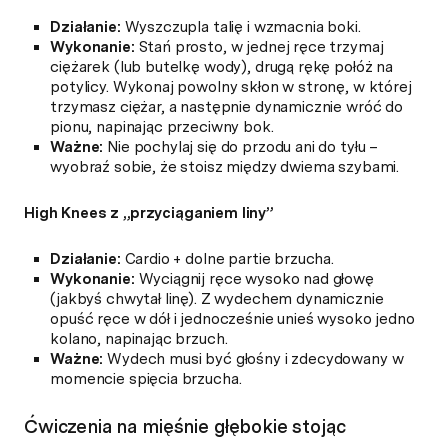
Działanie:
Wyszczupla talię i wzmacnia boki.
Wykonanie:
Stań prosto, w jednej ręce trzymaj
ciężarek (lub butelkę wody), drugą rękę połóż na
potylicy. Wykonaj powolny skłon w stronę, w której
trzymasz ciężar, a następnie dynamicznie wróć do
pionu, napinając przeciwny bok.
Ważne:
Nie pochylaj się do przodu ani do tyłu –
wyobraź sobie, że stoisz między dwiema szybami.
High Knees z „przyciąganiem liny”
Działanie:
Cardio + dolne partie brzucha.
Wykonanie:
Wyciągnij ręce wysoko nad głowę
(jakbyś chwytał linę). Z wydechem dynamicznie
opuść ręce w dół i jednocześnie unieś wysoko jedno
kolano, napinając brzuch.
Ważne:
Wydech musi być głośny i zdecydowany w
momencie spięcia brzucha.
Ćwiczenia na mięśnie głębokie stojąc