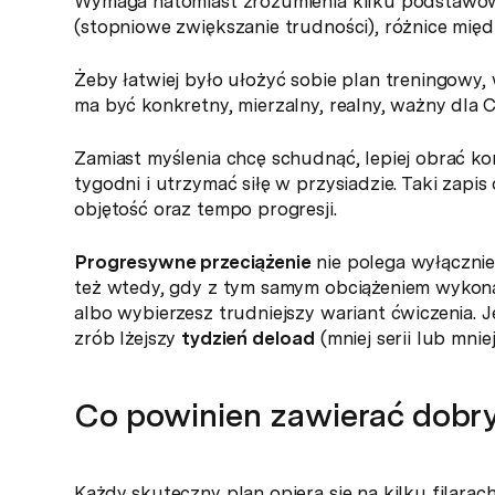
Wymaga natomiast zrozumienia kilku podstawow
(stopniowe zwiększanie trudności), różnice mię
Żeby łatwiej było ułożyć sobie plan treningowy
ma być konkretny, mierzalny, realny, ważny dla C
Zamiast myślenia chcę schudnąć, lepiej obrać ko
tygodni i utrzymać siłę w przysiadzie. Taki zapi
objętość oraz tempo progresji.
Progresywne przeciążenie
nie polega wyłącznie
też wtedy, gdy z tym samym obciążeniem wykonas
albo wybierzesz trudniejszy wariant ćwiczenia. J
zrób lżejszy
tydzień deload
(mniej serii lub mniej
Co powinien zawierać dobry
Każdy skuteczny plan opiera się na kilku filarach