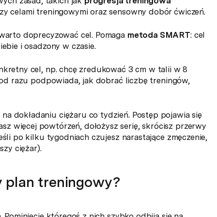
ych zasad, takich jak
progresja treningowa
dzy celami treningowymi oraz sensowny dobór ćwiczeń.
, warto doprecyzować cel. Pomaga
metoda SMART
: cel
iebie i osadzony w czasie.
nkretny cel, np. chcę zredukować 3 cm w talii w 8
s od razu podpowiada, jak dobrać liczbę treningów,
 na dokładaniu ciężaru co tydzień. Postęp pojawia się
z więcej powtórzeń, dołożysz serię, skrócisz przerwy
eśli po kilku tygodniach czujesz narastające zmęczenie,
szy ciężar).
 plan treningowy?
. Pominięcie któregoś z nich szybko odbija się na