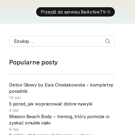
Przejdź do serwisu BeActiveTV
Popularne posty
Detox Głowy by Ewa Chodakowska – kompletny
poradnik
14 min
5 porad, jak wypracować dobre nawyki
5 min
Mission Beach Body – trening, który pomoże ci
zyskać smukłe ciało
8 min