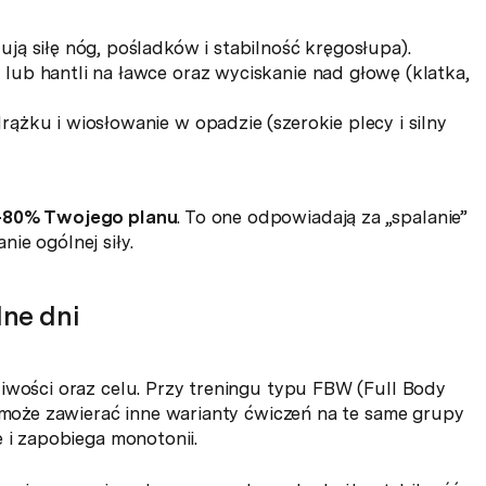
ują siłę nóg, pośladków i stabilność kręgosłupa).
 lub hantli na ławce oraz wyciskanie nad głowę (klatka,
ążku i wiosłowanie w opadzie (szerokie plecy i silny
–80% Twojego planu
. To one odpowiadają za „spalanie”
ie ogólnej siły.
ne dni
iwości oraz celu. Przy treningu typu FBW (Full Body
ń może zawierać inne warianty ćwiczeń na te same grupy
 i zapobiega monotonii.