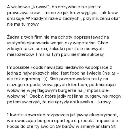
A właściwie „krwawi”, bo oczywiście nie jest to
prawdziwa krew – mimo że jak krew wygląda i jak krew
smakuje. W każdym razie o żadnych „przymrużeniu oka”
nie ma tu mowy.
Żadna z tych firm nie ma ochoty poprzestawać na
usatysfakcjonowaniu wegan czy wegetarian. Chce
zdobyć także serca, żołądki i portfele rasowych
mięsożerców. I ma na tym polu niemałe sukcesy.
Impossible Foods nawiązało niedawno współpracę z
jedną z największych sieci fast food na świecie (nie
tą
–
ale też ogromną ;-)). Sieć przeprowadziła testy na
niczego niepodejrzewających klientach, podmieniając
wołowinę w jej flagowym burgerze na „Impossible-
wołowinę”. Osoby, które jadły roślinne burgery, nie mogły
potem uwierzyć, że nie ugryzły ani kawałka… krowy.
1 kwietnia owa sieć rozpoczęła już jawny eksperyment,
wprowadzając burgera opartego o produkt Impossible
Foods do oferty swoich 59 barów w amerykańskim St.