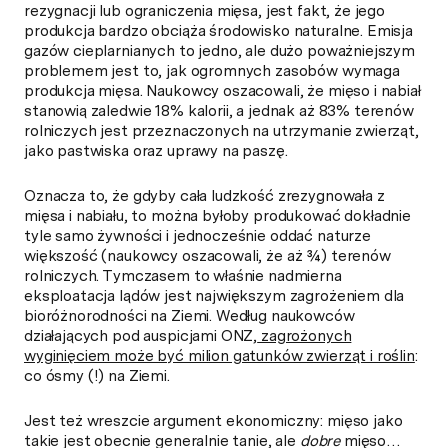
rezygnacji lub ograniczenia mięsa, jest fakt, że jego
produkcja bardzo obciąża środowisko naturalne. Emisja
gazów cieplarnianych to jedno, ale dużo poważniejszym
problemem jest to, jak ogromnych zasobów wymaga
produkcja mięsa. Naukowcy oszacowali, że mięso i nabiał
stanowią zaledwie 18% kalorii, a jednak aż 83% terenów
rolniczych jest przeznaczonych na utrzymanie zwierząt,
jako pastwiska oraz uprawy na paszę.
Oznacza to, że gdyby cała ludzkość zrezygnowała z
mięsa i nabiału, to można byłoby produkować dokładnie
tyle samo żywności i jednocześnie oddać naturze
większość (naukowcy oszacowali, że aż ¾) terenów
rolniczych. Tymczasem to właśnie nadmierna
eksploatacja lądów jest największym zagrożeniem dla
bioróżnorodności na Ziemi. Według naukowców
działających pod auspicjami ONZ,
zagrożonych
wyginięciem może być milion gatunków zwierząt i roślin
:
co ósmy (!) na Ziemi.
Jest też wreszcie argument ekonomiczny: mięso jako
takie jest obecnie generalnie tanie, ale
dobre
mięso…