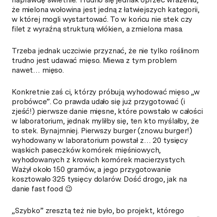
że mielona wołowina jest jedną z łatwiejszych kategorii,
w której mogli wystartować. To w końcu nie stek czy
filet z wyraźną strukturą włókien, a zmielona masa.
Trzeba jednak uczciwie przyznać, że nie tylko roślinom
trudno jest udawać mięso. Miewa z tym problem
nawet… mięso.
Konkretnie zaś ci, którzy próbują wyhodować mięso „w
probówce”. Co prawda udało się już przygotować (i
zjeść!) pierwsze danie mięsne, które powstało w całości
w laboratorium, jednak myliłby się, ten kto myślałby, że
to stek. Bynajmniej. Pierwszy burger (znowu burger!)
wyhodowany w laboratorium powstał z… 20 tysięcy
wąskich paseczków komórek mięśniowych,
wyhodowanych z krowich komórek macierzystych.
Ważył około 150 gramów, a jego przygotowanie
kosztowało 325 tysięcy dolarów. Dość drogo, jak na
danie fast food 😉
„Szybko” zresztą też nie było, bo projekt, którego