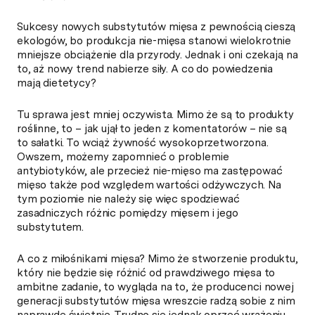
Sukcesy nowych substytutów mięsa z pewnością cieszą
ekologów, bo produkcja nie-mięsa stanowi wielokrotnie
mniejsze obciążenie dla przyrody. Jednak i oni czekają na
to, aż nowy trend nabierze siły. A co do powiedzenia
mają dietetycy?
Tu sprawa jest mniej oczywista. Mimo że są to produkty
roślinne, to – jak ujął to jeden z komentatorów – nie są
to sałatki. To wciąż żywność wysokoprzetworzona.
Owszem, możemy zapomnieć o problemie
antybiotyków, ale przecież nie-mięso ma zastępować
mięso także pod względem wartości odżywczych. Na
tym poziomie nie należy się więc spodziewać
zasadniczych różnic pomiędzy mięsem i jego
substytutem.
A co z miłośnikami mięsa? Mimo że stworzenie produktu,
który nie będzie się różnić od prawdziwego mięsa to
ambitne zadanie, to wygląda na to, że producenci nowej
generacji substytutów mięsa wreszcie radzą sobie z nim
naprawdę świetnie. Trudno się jednak oprzeć wrażeniu,