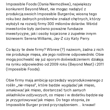
Impossible Foods (Dania Niemożliwe), największy
konkurent Beyond Meat, nie mogąc nadążyć z
produkcją swoich Impossible Burgerów, wiosną tego
roku bez żadnych problemów znalazł chętnych, którzy
wyłożyli na rozwój firmy 300 milionów dolarów. Wśród
inwestorów były zarówno poważne fundusze
inwestycyjne, jak i osoby kojarzone z zupełnie innym
biznesem: Serena Williams, Jay-Z czy Katy Perry.
Co łączy te dwie firmy? Wbrew (?) nazwom, żadna z nich
nie produkuje mięsa, ale jego roślinne odpowiedniki. Obie
mogą pochwalić się już sporym doświadczeniem: działają
na rynku odpowiednio od 2009 roku (Beyond Meat) i 2011
(Impossible Foods).
Obie firmy mają ambicję sprzedaży wyprodukowanego z
roślin „nie-mięsa”, które będzie
wyglądać
jak mięso,
smakować
jak mięso, dostarczać tych
samych
składników odżywczych
, co mięso i w dodatku będzie się
je
przygotowywać
jak mięso. Do tego stopnia, że
Impossible Burger przed przyrządzeniem… krwawi!