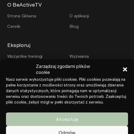
O BeActiveTV
Strona Główna
O aplikacji
Cennik
Blog
Eksploruj
Wszystkie treningi
Wyzwania
Zarządzaj zgodami plików
Plany treningowe
Serie
cookie
Trenerzy
Nasz serwis wykorzystuje pliki cookies. Pliki cookies pozwalają na
pełne korzystanie z możliwości strony oraz umożliwiają zbieranie
danych statystycznych, które pomagają nam w optymalizacji
Więcej
serwisu oraz dostosowaniu treści do Twoich potrzeb. Zaakceptuj
pliki cookie, żebyś mógł w pełni skorzystać z serwisu.
Program poleceń
Regulamin
Polityka prywatności
FAQ
Akceptuję
Zgody
Pomoc
Odmów