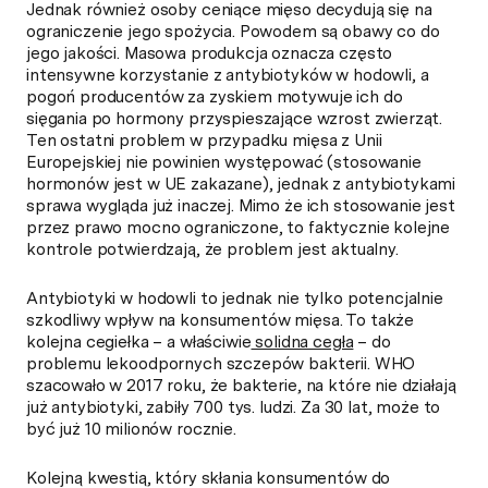
Jednak również osoby ceniące mięso decydują się na
ograniczenie jego spożycia. Powodem są obawy co do
jego jakości. Masowa produkcja oznacza często
intensywne korzystanie z antybiotyków w hodowli, a
pogoń producentów za zyskiem motywuje ich do
sięgania po hormony przyspieszające wzrost zwierząt.
Ten ostatni problem w przypadku mięsa z Unii
Europejskiej nie powinien występować (stosowanie
hormonów jest w UE zakazane), jednak z antybiotykami
sprawa wygląda już inaczej. Mimo że ich stosowanie jest
przez prawo mocno ograniczone, to faktycznie kolejne
kontrole potwierdzają, że problem jest aktualny.
Antybiotyki w hodowli to jednak nie tylko potencjalnie
szkodliwy wpływ na konsumentów mięsa. To także
kolejna cegiełka – a właściwie
solidna cegła
– do
problemu lekoodpornych szczepów bakterii. WHO
szacowało w 2017 roku, że bakterie, na które nie działają
już antybiotyki, zabiły 700 tys. ludzi. Za 30 lat, może to
być już 10 milionów rocznie.
Kolejną kwestią, który skłania konsumentów do