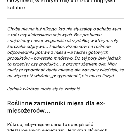
skrzydełka, w którym rolę kurczaka odgrywa…
kalafior
Chyba nie ma już nikogo, kto nie słyszałby o schabowym
z tofu czy kiełbaskach sojowych. Bez problemu
znajdziemy nawet wegańskie skrzydełka, w którym rolę
kurczaka odgrywa… kalafior. Przepisów na roślinne
odpowiedniki potraw z mięsa – a także i gotowych
produktów – powstało mnóstwo. Do tej pory były jednak
to przepisy czy produkty… z przymrużeniem oka. Niby
miały przypominać dania mięsne, ale wszyscy wiedzieli, że
na więcej niż właśnie „przypominać”, nie ma co liczyć.
Jednak wkrótce może się to zmienić.
Roślinne zamienniki mięsa dla ex-
mięsożerców…
Póki co, niby-mięsne dania to specjalność
zdeklarowanych wegetarian. Jednym z głównych