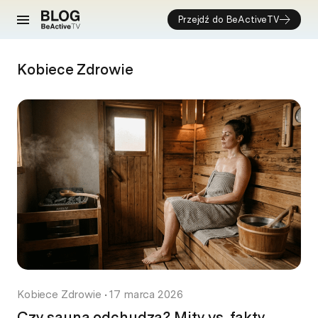
Przejdź do BeActiveTV
Kobiece Zdrowie
Kobiece Zdrowie
•
17 marca 2026
Czy sauna odchudza? Mity vs. fakty