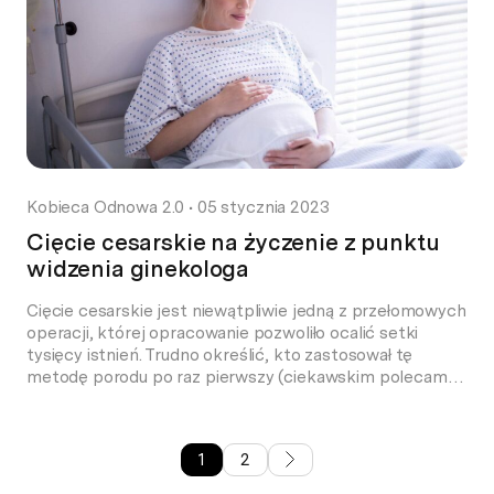
Kobieca Odnowa 2.0
•
05 stycznia 2023
Cięcie cesarskie na życzenie z punktu
widzenia ginekologa
Cięcie cesarskie jest niewątpliwie jedną z przełomowych
operacji, której opracowanie pozwoliło ocalić setki
tysięcy istnień. Trudno określić, kto zastosował tę
metodę porodu po raz pierwszy (ciekawskim polecam
lekturę książki „Ginekolodzy” Jürgena Thorwalda). Od
samego początku istnienia uważana była jednak za „zło
konieczne” oraz „ostateczność”. Pierwotnie miała
1
2
służyć ratowaniu życia dziecka po śmierci matki. Z
czasem […]