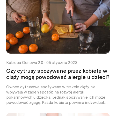
to nie tylko kwestia stylu życia, ale również sygnały […]
Kobieca Odnowa 2.0
•
05 stycznia 2023
Czy cytrusy spożywane przez kobietę w
ciąży mogą powodować alergie u dzieci?
Owoce cytrusowe spożywane w trakcie ciąży nie
wpływają w żaden sposób na rozwój alergii
pokarmowych u dziecka. Jednak spożywanie ich może
powodować zgagę. Każda kobieta powinna indywidualnie
zweryfikować, czy zjedzenie pomarańczy na deser
wywoła u niej jakieś dolegliwości ze strony przewodu