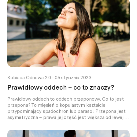
na raz, a to raczej bardzo rzadko ma miejsce
(przynajmniej w […]
Kobieca Odnowa 2.0
•
05 stycznia 2023
Prawidłowy oddech – co to znaczy?
Prawidłowy oddech to oddech przeponowy. Co to jest
przepona? To mięsień o kopulastym kształcie
przypominający spadochron lub parasol. Przepona jest
asymetryczna – prawa jej część jest większa od lewej.
W jej centrum znajduje się duże rozcięgno zwane
środkiem ścięgnistym przepony. Przepona oddziela jamę
klatki piersiowej od jamy brzucha. W momencie wdechu