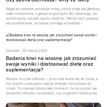
Waga po seansie pokazuje mniej, skóra staje się gładsza,
ciało rozluźnione, a głowa wypoczęta. Nic dziwnego, że
wokół sauny narosło sporo obietnic. Wśród nich pojawia
się przekonanie, że sauna pomaga schudnąć i
przyspiesza spalanie tłuszczu. Łatwo więc uwierzyć, że
sauna naprawdę odchudza, zwłaszcza gdy wystarczy
wejść do nagrzanej kabiny i po kilkunastu minutach
zobaczyć niższy […]
Zdrowie
•
20 marca 2025
Badania krwi na wiosnę: jak zrozumieć
swoje wyniki i dostosować dietę oraz
suplementację?
Wiosna to czas odnowy – przyroda budzi się do życia, a
my często zyskujemy więcej energii i motywacji do
zmian. To również doskonały moment, by przyjrzeć się
swojemu zdrowiu i sprawdzić, czy organizm funkcjonuje
prawidłowo po zimowych miesiącach. Często
zmęczenie, obniżona odporność czy problemy ze snem