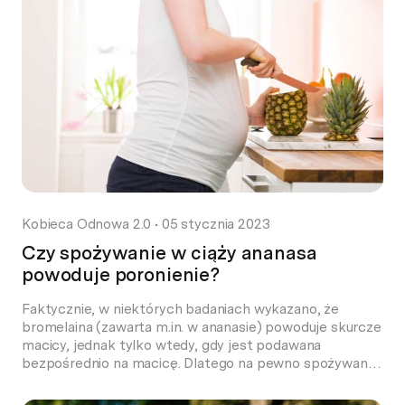
pokarmowego. Niektóre kobiety w ciąży po zjedzeniu ½
kiwi mogą już odczuwać zgagę, jednak […]
Kobieca Odnowa 2.0
•
05 stycznia 2023
Czy spożywanie w ciąży ananasa
powoduje poronienie?
Faktycznie, w niektórych badaniach wykazano, że
bromelaina (zawarta m.in. w ananasie) powoduje skurcze
macicy, jednak tylko wtedy, gdy jest podawana
bezpośrednio na macicę. Dlatego na pewno spożywanie
ananasa w ciąży nie wywoła porodu. Aby wywołać same
skurcze macicy, trzeba zjeść bardzo duże ilości ananasa