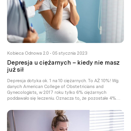
Kobieca Odnowa 2.0
•
05 stycznia 2023
Depresja u ciężarnych – kiedy nie masz
już sił
Depresja dotyka ok. 1 na 10 ciężarnych. To AŻ 10%! Wg.
danych American College of Obstetricians and
Gynecologists, w 2017 roku tylko 6% ciężarnych
poddawało się leczeniu. Oznacza to, że pozostałe 4%
wszystkich ciężarnych pozostało bez pomocy, były
same z tym problemem. Objawy depresji w ciąży mogą
być takie same, jak u osób niebędących w […]