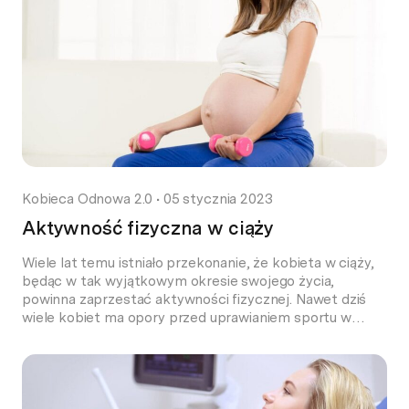
Kobieca Odnowa 2.0
•
05 stycznia 2023
Aktywność fizyczna w ciąży
Wiele lat temu istniało przekonanie, że kobieta w ciąży,
będąc w tak wyjątkowym okresie swojego życia,
powinna zaprzestać aktywności fizycznej. Nawet dziś
wiele kobiet ma opory przed uprawianiem sportu w
ciąży, bojąc się, że wysiłek może niekorzystnie wpłynąć
na jej przebieg. Nic bardziej mylnego. Na szczęście
obecnie dysponujemy o wiele większą wiedzą i wiemy, że
[…]