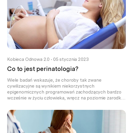
Kobieca Odnowa 2.0
•
05 stycznia 2023
Co to jest perinatologia?
Wiele badań wskazuje, że choroby tak zwane
cywilizacyjne są wynikiem niekorzystnych
epigenomicznych programowań zachodzących bardzo
wcześnie w życiu człowieka, wręcz na poziomie zarodka.
W tym kontekście pierwsze 1000 dni od zapłodnienia aż
do wczesnych lat dziecka jest często uznawane za
bardzo ważny okres życia. Biorąc ten fakt pod uwagę
można założyć, iż opieka sprawowana nad […]