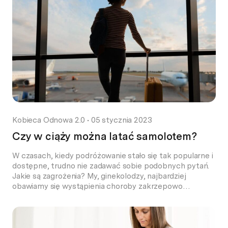
środek ścięgnisty przepony obniża […]
Kobieca Odnowa 2.0
•
05 stycznia 2023
Czy w ciąży można latać samolotem?
W czasach, kiedy podróżowanie stało się tak popularne i
dostępne, trudno nie zadawać sobie podobnych pytań.
Jakie są zagrożenia? My, ginekolodzy, najbardziej
obawiamy się wystąpienia choroby zakrzepowo
zatorowej – loty trwające 4 godziny i dłużej są związane
z potencjalnie zwiększonym jej ryzykiem. Nie ma
wystarczających dowodów naukowych wykazujących
negatywny wpływ latania na powikłania w uprzednio […]