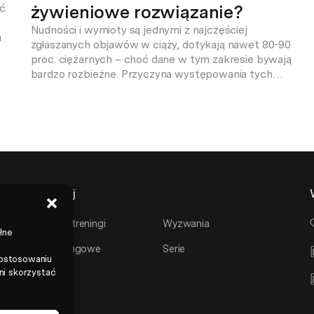
żywieniowe rozwiązanie?
ić
–
Nudności i wymioty są jednymi z najczęściej
u
zgłaszanych objawów w ciąży, dotykają nawet 80-90
proc. ciężarnych – choć dane w tym zakresie bywają
bardzo rozbieżne. Przyczyna występowania tych
dolegliwości ciągle do końca nie jest wyjaśniona, choć
st
przyjmuje się, że najprawdopodobniej jest to reakcja na
wysokie stężenie gonadotropiny kosmówkowej – jej
wysoki poziom nie tylko warunkuje […]
Eksploruj
Wszystkie treningi
Wyzwania
łne
Plany treningowe
Serie
dostosowaniu
ni skorzystać
Trenerzy