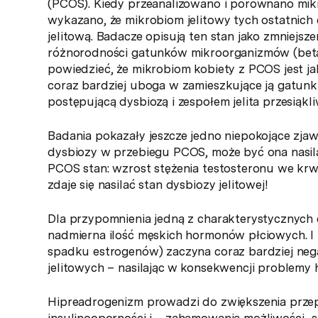
(PCOS). Kiedy przeanalizowano i porównano mik
wykazano, że mikrobiom jelitowy tych ostatnich 
jelitową. Badacze opisują ten stan jako zmniejsze
różnorodności gatunków mikroorganizmów (beta
powiedzieć, że mikrobiom kobiety z PCOS jest ja
coraz bardziej uboga w zamieszkujące ją gatunki 
postępującą dysbiozą i zespołem jelita przesiąkl
Badania pokazały jeszcze jedno niepokojące zjawi
dysbiozy w przebiegu PCOS, może być ona nasil
PCOS stan: wzrost stężenia testosteronu we kr
zdaje się nasilać stan dysbiozy jelitowej!
Dla przypomnienia jedną z charakterystycznych 
nadmierna ilość męskich hormonów płciowych. 
spadku estrogenów) zaczyna coraz bardziej ne
jelitowych – nasilając w konsekwencji problemy
Hipreadrogenizm prowadzi do zwiększenia przepus
insulinooporności i …zahamowania możliwości „sp