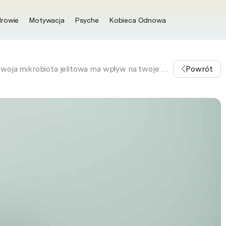
rowie
Motywacja
Psyche
Kobieca Odnowa
Pewnie nie uwierzysz ale.. twoja mikrobiota jelitowa ma wpływ na twoje hormony płciowe
Powrót