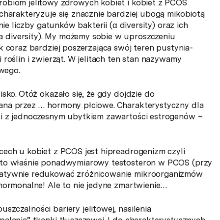
robiom jelitowy zdrowych kobiet i kobiet z PCOS
charakteryzuje się znacznie bardziej ubogą mikobiotą
nie liczby gatunków bakterii (α diversity) oraz ich
 diversity). My możemy sobie w uproszczeniu
k coraz bardziej poszerzająca swój teren pustynia-
roślin i zwierząt. W jelitach ten stan nazywamy
iwego.
sko. Otóż okazało się, że gdy dojdzie do
ana przez … hormony płciowe. Charakterystyczny dla
wi z jednoczesnym ubytkiem zawartości estrogenów –
cech u kobiet z PCOS jest hipreadrogenizm czyli
I to właśnie ponadwymiarowy testosteron w PCOS (przy
gatywnie redukować zróżnicowanie mikroorganizmów
 hormonalne! Ale to nie jedyne zmartwienie…
zczalności bariery jelitowej, nasilenia
alania” tkanki tłuszczowej. I do charakterystycznych