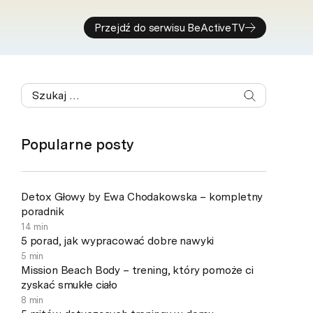
Przejdź do serwisu BeActiveTV
Popularne posty
Detox Głowy by Ewa Chodakowska – kompletny
poradnik
14 min
5 porad, jak wypracować dobre nawyki
5 min
Mission Beach Body – trening, który pomoże ci
zyskać smukłe ciało
8 min