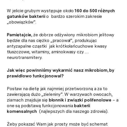
W jelicie grubym występuje około
160 do 500 różnych
gatunków bakterii
o bardzo szerokim zakresie
„obowiązków”.
Pamiętajcie,
że dobrze odżywiony mikrobiom jelitowy
będzie dla nas ciężko „pracował”, produkując
antyzapalne cząstki jak krótkołańcuchowe kwasy
tłuszczowe, witaminy, aminokwasy czy …
neurotransmitery.
Jak więc powinniśmy wykarmić nasz mikrobiom, by
prawidłowo funkcjonował?
Postaw na dietę jak najmniej przetworzoną a za to
zawierającą dużo „zieleniny”. W warzywach owocach,
ziarnach znajduje się
błonnik i związki polifenolowe
– a
one są podstawą funkcjonowania
bakterii
komensalnych
(najlepszych dla naszego zdrowia).
Żeby pokazać Wam jak prosty może być schemat