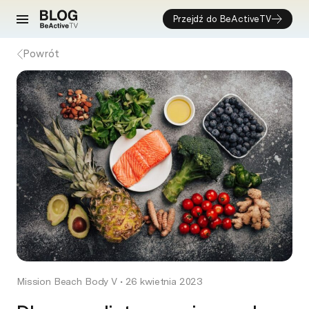
Przejdź do BeActiveTV
Powrót
Mission Beach Body V
•
26 kwietnia 2023