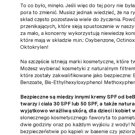
To co było, minęło. Jeśli więc do tej pory nie by
pora to zmienić. Musisz jednak wiedzieć, że na r
skład często pozostawia wiele do życzenia. Pow
przenikających, które sieją spustoszenie w nas
za mało, a koncerny wykorzystują niewiedzę ko
które mają w składzie m.in.: Oxybenzone, Octino
Oktokrylen!
Na szczęście istnieją marki kosmetyczne, które t
Możesz wybierać kosmetyki z naturalnym filtrem
które zostały zakwalifikowane jako bezpieczne:
Benzoate, Bis-Ethylhexyloxyphenol Methoxypheny
Bezpieczne są między innymi kremy SPF od be
twarzy i ciała 30 SPF lub 50 SPF, a także natu
wyjątkowo wrażliwą skórą, dla dzieci i kobiet 
słonecznego kosmetycznego faworyta to pamiętaj
dwie godziny oraz po każdym wyjściu z wody! N
bezpieczeństwie po kąpieli w basenie czy jeziorz