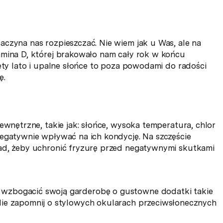
czyna nas rozpieszczać. Nie wiem jak u Was, ale na
amina D, której brakowało nam cały rok w końcu
tety lato i upalne słońce to poza powodami do radości
ę.
ewnętrzne, takie jak: słońce, wysoka temperatura, chlor
negatywnie wpływać na ich kondycję. Na szczęście
sad, żeby uchronić fryzurę przed negatywnymi skutkami
o wzbogacić swoją garderobę o gustowne dodatki takie
 Nie zapomnij o stylowych okularach przeciwsłonecznych