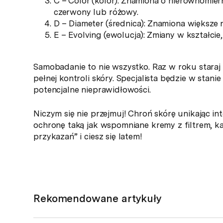
C – Color (kolor): Znamiona o nierównomiern
czerwony lub różowy.
D – Diameter (średnica): Znamiona większe n
E – Evolving (ewolucja): Zmiany w kształcie
Samobadanie to nie wszystko. Raz w roku stara
pełnej kontroli skóry. Specjalista będzie w stan
potencjalne nieprawidłowości.
Niczym się nie przejmuj! Chroń skórę unikając in
ochronę taką jak wspomniane kremy z filtrem, ka
przykazań” i ciesz się latem!
Rekomendowane artykuły