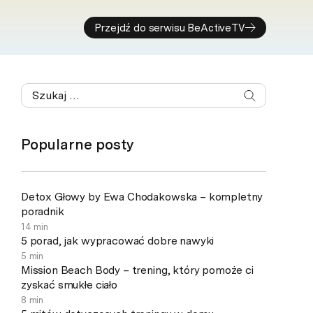
Przejdź do serwisu BeActiveTV
Popularne posty
Detox Głowy by Ewa Chodakowska – kompletny
poradnik
14 min
5 porad, jak wypracować dobre nawyki
5 min
Mission Beach Body – trening, który pomoże ci
zyskać smukłe ciało
8 min