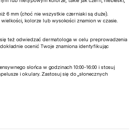
ym lub nietypowym kolorze, takie jak czerń, niebieski,
iż 6 mm (choć nie wszystkie czerniaki są duże).
, wielkości, kolorze lub wysokości znamion w czasie.
j się też odwiedzać dermatologa w celu preprowadzenia
ie dokładnie ocenić Twoje znamiona identyfikując
tensywnego słońca w godzinach 10:00-16:00 i stosuj
pelusze i okulary. Zastosuj się do „słonecznych