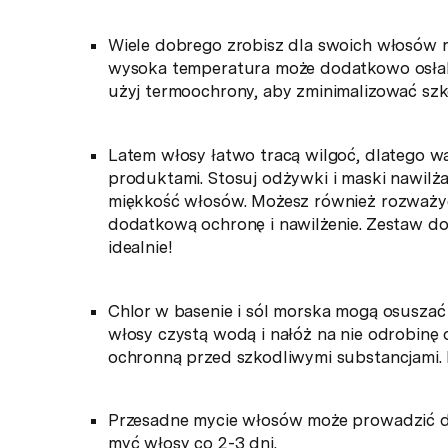
Wiele dobrego zrobisz dla swoich włosów r
wysoka temperatura może dodatkowo osłabić 
użyj termoochrony, aby zminimalizować szko
Latem włosy łatwo tracą wilgoć, dlatego wa
produktami. Stosuj odżywki i maski nawilż
miękkość włosów. Możesz również rozważyć
dodatkową ochronę i nawilżenie. Zestaw do
idealnie!
Chlor w basenie i sól morska mogą osuszać
włosy czystą wodą i nałóż na nie odrobinę
ochronną przed szkodliwymi substancjami.
Przesadne mycie włosów może prowadzić do ic
myć włosy co 2-3 dni.