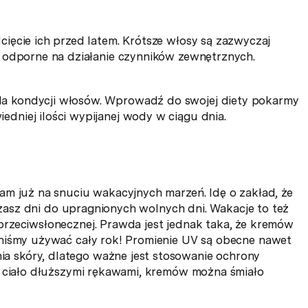
cięcie ich przed latem. Krótsze włosy są zazwyczaj
ej odporne na działanie czynników zewnętrznych.
la kondycji włosów. Wprowadź do swojej diety pokarmy
edniej ilości wypijanej wody w ciągu dnia.
am już na snuciu wakacyjnych marzeń. Idę o zakład, że
iczasz dni do upragnionych wolnych dni. Wakacje to też
rzeciwsłonecznej. Prawda jest jednak taka, że kremów
nniśmy używać cały rok! Promienie UV są obecne nawet
 skóry, dlatego ważne jest stosowanie ochrony
y ciało dłuższymi rękawami, kremów można śmiało