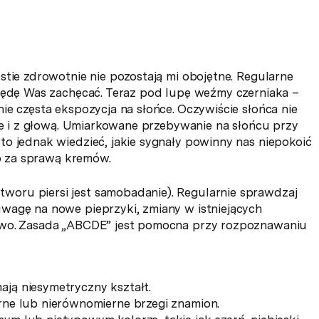
stie zdrowotnie nie pozostają mi obojętne. Regularne
 będę Was zachęcać. Teraz pod lupę weźmy czerniaka –
ie częsta ekspozycja na słońce. Oczywiście słońca nie
nie i z głową. Umiarkowane przebywanie na słońcu przy
o jednak wiedzieć, jakie sygnały powinny nas niepokoić
lko za sprawą kremów.
oru piersi jest samobadanie). Regularnie sprawdzaj
wagę na nowe pieprzyki, zmiany w istniejących
owo. Zasada „ABCDE” jest pomocna przy rozpoznawaniu
ają niesymetryczny kształt.
erne lub nierównomierne brzegi znamion.