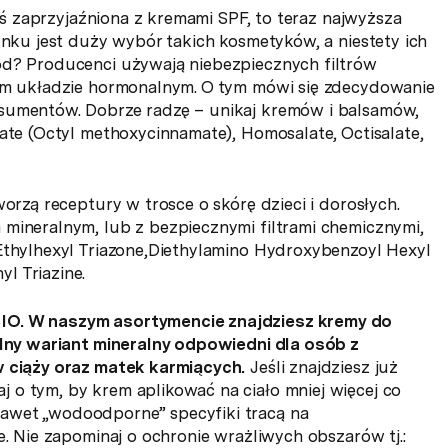
łaś zaprzyjaźniona z kremami SPF, to teraz najwyższa
ynku jest duży wybór takich kosmetyków, a niestety ich
ód? Producenci używają niebezpiecznych filtrów
zym układzie hormonalnym. O tym mówi się zdecydowanie
nsumentów. Dobrze radzę – unikaj kremów i balsamów,
xate (Octyl methoxycinnamate), Homosalate, Octisalate,
worzą receptury w trosce o skórę dzieci i dorosłych.
 mineralnym, lub z bezpiecznymi filtrami chemicznymi,
 Ethylhexyl Triazone,Diethylamino Hydroxybenzoyl Hexyl
l Triazine.
BIO. W naszym asortymencie znajdziesz kremy do
ralny wariant mineralny odpowiedni dla osób z
w ciąży oraz matek karmiących.
Jeśli znajdziesz już
 o tym, by krem aplikować na ciało mniej więcej co
awet „wodoodporne” specyfiki tracą na
e. Nie zapominaj o ochronie wrażliwych obszarów tj.: